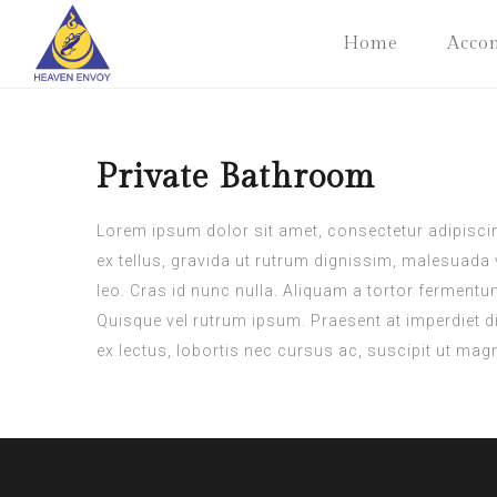
Home
Acco
Private Bathroom
Lorem ipsum dolor sit amet, consectetur adipiscing
ex tellus, gravida ut rutrum dignissim, malesuada v
leo. Cras id nunc nulla. Aliquam a tortor fermentu
Quisque vel rutrum ipsum. Praesent at imperdiet di
ex lectus, lobortis nec cursus ac, suscipit ut mag