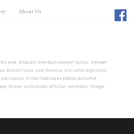
ery
About Us
vallis erat. Aliquam interdum semper luctus. Aenean
risus dictum risus, sed rhoncus orci urna dignissim
modo luctus. In hac habitasse platea dictumst.
e. Donec sollicitudin efficitur venenatis. Integer