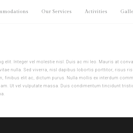
mmodations
Our Services
Activities
Gall
 elit. Integer vel molestie nisl. Duis ac mi leo. Mauris at con
itae nulla. Sed viverra, nisl dapibus lobortis porttitor, risus 
m, finibus elit ac, dictum purus. Nulla mollis ex interdum com
am. Ut vel vulputate massa. Duis condimentum tincidunt tristiqu
na.