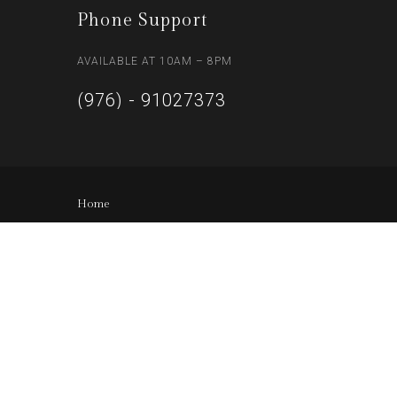
Phone Support
AVAILABLE AT 10AM – 8PM
(976) - 91027373
Home